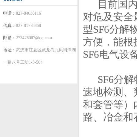
目前国内外
电话：
027-84638116
对危及安全
传真：
027-81778868
型SF6分
邮箱：
273476087@qq.com
方便，能根
地址：
武汉市江夏区藏龙岛九凤街潭湖
SF6电气
一路八号工坊1-3-504
SF6分解
速地检测、
和套管等）
路、冶金和