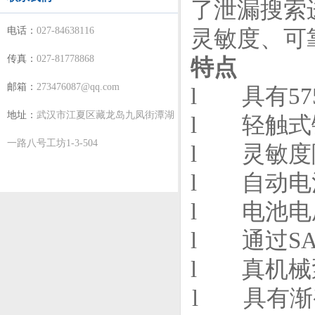
了泄漏搜索
电话：
027-84638116
灵敏度、可
传真：
027-81778868
特点
邮箱：
273476087@qq.com
l 具有
57
地址：
武汉市江夏区藏龙岛九凤街潭湖
l 轻触式
一路八号工坊1-3-504
l 灵敏度
l 自动电
l 电池电
l 通过
SA
l 真机械
l 具有渐