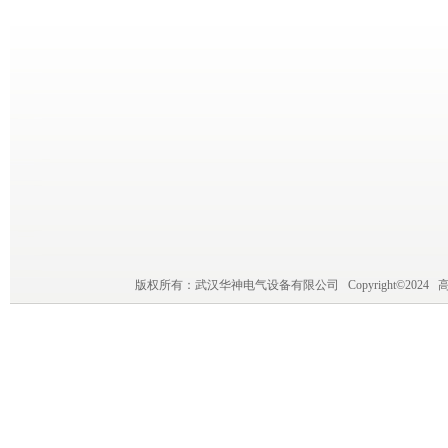
版权所有：武汉华神电气设备有限公司 Copyright©202