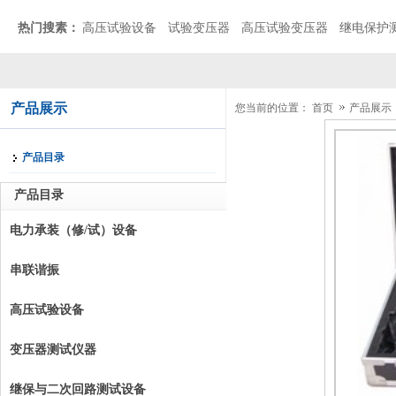
热门搜素：
高压试验设备
试验变压器
高压试验变压器
继电保护
产品展示
您当前的位置：
首页
产品展示
产品目录
产品目录
电力承装（修/试）设备
串联谐振
高压试验设备
变压器测试仪器
继保与二次回路测试设备