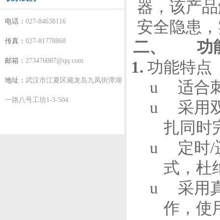
器，该产品
电话：
027-84638116
安全隐患，
传真：
027-81778868
二、
功
邮箱：
273476087@qq.com
1.
功能特点
地址：
武汉市江夏区藏龙岛九凤街潭湖
u 适合
一路八号工坊1-3-504
u 采用
扎同时
u 定时
式，杜
u 采用
作，使