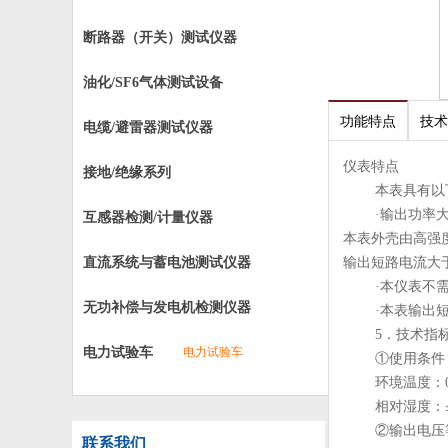
断路器（开关）测试仪器
油化/SF6气体测试设备
功能特点
技术
电缆/避雷器测试仪器
仪表特点
接地/绝缘系列
本表具有以
·输出功率
互感器检测/计量仪器
本表外壳由高强
直流系统与蓄电池测试仪器
输出短路电流大
·本仪表不
无功补偿与发电机检测仪器
·本表输出
5．技术指
电力试验车
电力试验车
①使用条件
环境温度：0
相对湿度：≤
②输出电压
联系我们