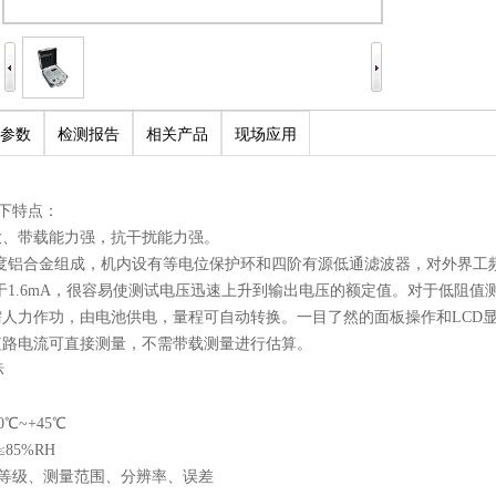
参数
检测报告
相关产品
现场应用
下特点：
大、带载能力强，抗干扰能力强。
度铝合金组成，机内设有等电位保护环和四阶有源低通滤波器，对外界工
于1.6mA，很容易使测试电压迅速上升到输出电压的额定值。对于低阻
需人力作功，由电池供电，量程可自动转换。一目了然的面板操作和LCD
短路电流可直接测量，不需带载测量进行估算。
标
℃~+45℃
85%RH
等级、测量范围、分辨率、误差