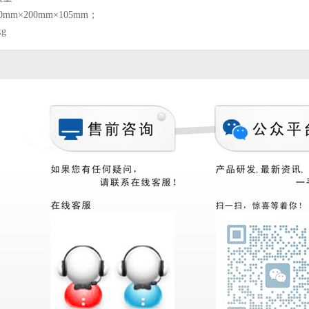
mm×200mm×105mm；
g