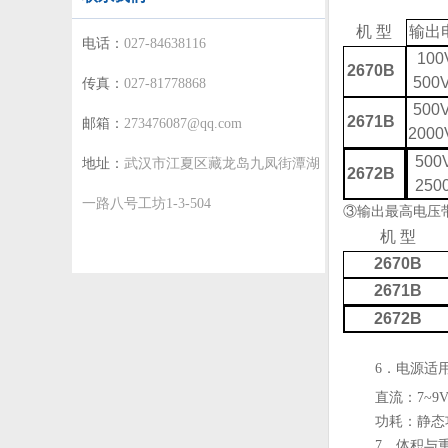
机
型
输出
电话：
027-84638116
100
2670B
500V
传真：
027-81778868
500V
2671B
邮箱：
273476087@qq.com
2000
500
地址：
武汉市江夏区藏龙岛九凤街潭湖
2672B
250
一路八号工坊1-3-504
③输出最高电压
机
型
2670B
2671B
2672B
6．电源适
直流：7~9
功耗：静态功
7．体积与