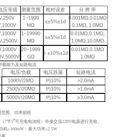
电压等级
测量范围
相对误差
分
辨
率
V,250V
1~1999
0.001MΩ,0.01MΩ
≤±5%±1d
,1000V
MΩ
0.1MΩ, 1.0MΩ
,1000V
1~19990
0.01M
Ω,0.1MΩ,
≤±5%±1d
V,2500V
MΩ
1.0M
Ω,10.0MΩ
V,1000V
20~1999
0.01M
Ω,0.1MΩ
＜
±10%±1d
0V,5000V
GΩ
1.0M
Ω
带载能力及短路电流
电压
/
负载
电压跌落
短路电流
1000V/2MΩ
约
10%
>2.0mA
2500V/20MΩ
约
10%
>1.6mA
5000V/20MΩ
约
10%
≥3.0mA
用范围、功率损耗
#
V（7节5
可充电电池组）外接交流220V电源进行充电。
耗≤160mW；最大功率≤2.5W
重量